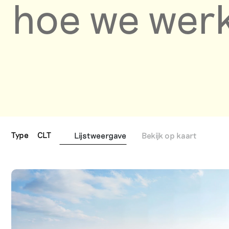
hoe we wer
Type
CLT
Lijstweergave
Bekijk op kaart