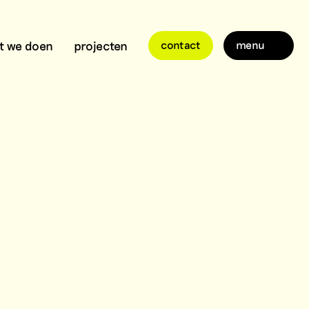
t we doen
projecten
contact
menu
.