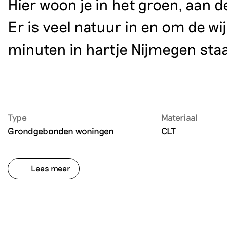
Hier woon je in het groen, aan d
Er is veel natuur in en om de wij
minuten in hartje Nijmegen staa
Type
Materiaal
Grondgebonden woningen
CLT
Aannemer
Opdrachtgever
Lees meer
KlokGroep
Van de Klok
Opgesl. CO2
Ontwikkelaar
2112 m2
Partij