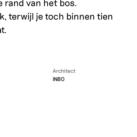
e rand van het bos.
k, terwijl je toch binnen tien
t.
Architect
INBO
M3 hout
221
Hout terug groei tijd
6 jaar