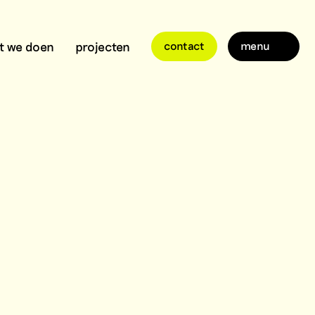
t we doen
projecten
contact
menu