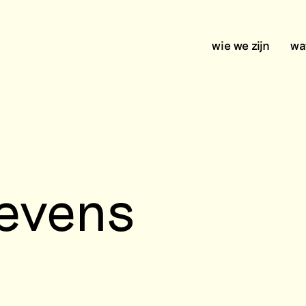
wie we zijn
wa
gevens