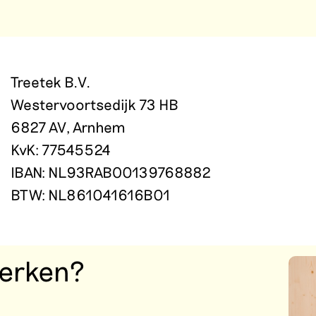
Treetek B.V.
Westervoortsedijk 73 HB
6827 AV, Arnhem
KvK: 77545524
IBAN:
NL93RABO0139768882
BTW: NL861041616B01
nwerken?